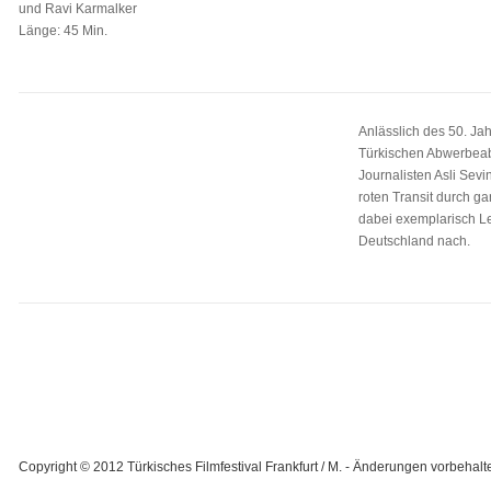
und Ravi Karmalker
Länge: 45 Min.
Anlässlich des 50. Ja
Türkischen Abwerbea
Journalisten Asli Sevi
roten Transit durch g
dabei exemplarisch L
Deutschland nach.
Copyright © 2012 Türkisches Filmfestival Frankfurt / M. - Änderungen vorbehalte
Designed by K78 - Let's do more! |
In Zusammenarbeit mit ComDes | Comm