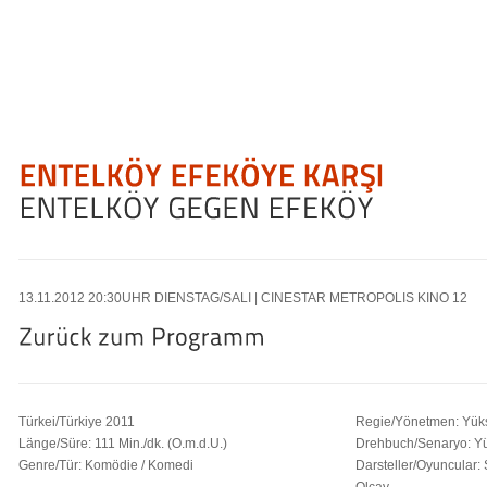
13.11
.2012
20:30
UHR DIENSTAG/SALI | CINESTAR METROPOLIS
KINO 12
Türkei/Türkiye 2011
Regie/Yönetmen: Yük
Länge/Süre: 111 Min./dk. (O.m.d.U.)
Drehbuch/Senaryo: Yü
Genre/Tür: Komödie / Komedi
Darsteller/Oyuncular: