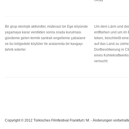
Olcay
Bir grup ekolojik aktivistler, mütevazi bir Ege köyünde
Um dem Lärm und dem
yaşamaya karar verdikten sonra orada kurulması
entfliehen und um im 
gündeme gelen termik santrali engelleme çabalanır
leben, beschließt ein
ve bu bölgedeki köylüler ile aralarında bir kavgayı
auf das Land zu ziehen
tahrik ederler.
Dorfbevölkerung in Cli
eines Kohlekraftwerks 
versucht.
Copyright © 2012 Türkisches Filmfestival Frankfurt / M. - Änderungen vorbehalte
Designed by K78 - Let's do more! |
In Zusammenarbeit mit ComDes | Comm