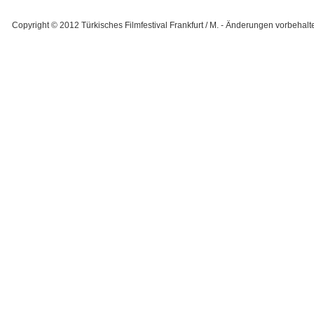
Copyright © 2012 Türkisches Filmfestival Frankfurt / M. - Änderungen vorbehalte
Designed by K78 - Let's do more! |
In Zusammenarbeit mit ComDes | Comm