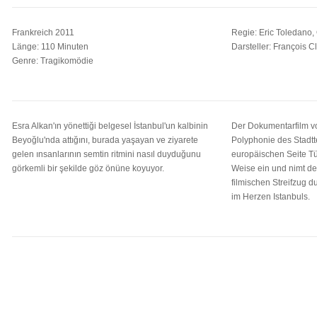
Frankreich 2011
Regie: Eric Toledano,
Länge: 110 Minuten
Darsteller: François 
Genre: Tragikomödie
Esra Alkan'ın yönettiği belgesel İstanbul'un kalbinin
Der Dokumentarfilm vo
Beyoğlu'nda attığını, burada yaşayan ve ziyarete
Polyphonie des Stadtt
gelen ınsanlarının semtin ritmini nasıl duyduğunu
europäischen Seite T
görkemli bir şekilde göz önüne koyuyor.
Weise ein und nimt de
filmischen Streifzug d
im Herzen Istanbuls.